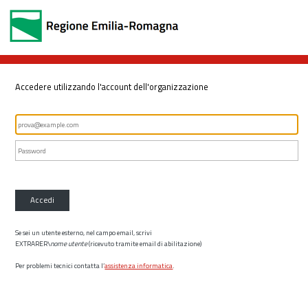
Accedere utilizzando l'account dell'organizzazione
Accedi
Se sei un utente esterno, nel campo email, scrivi
EXTRARER\
nome utente
(ricevuto tramite email di abilitazione)
Per problemi tecnici contatta l’
assistenza informatica
.