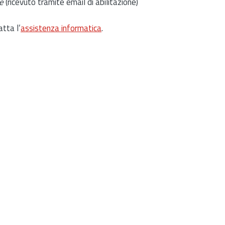
e
(ricevuto tramite email di abilitazione)
atta l’
assistenza informatica
.