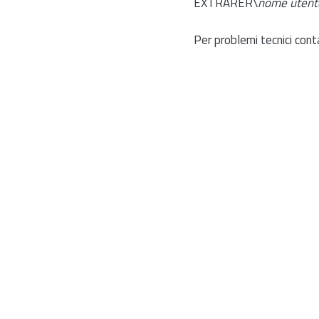
EXTRARER\
nome utent
Per problemi tecnici cont