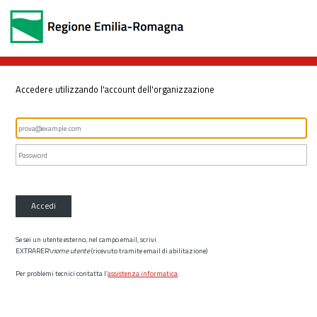
Accedere utilizzando l'account dell'organizzazione
Accedi
Se sei un utente esterno, nel campo email, scrivi
EXTRARER\
nome utente
(ricevuto tramite email di abilitazione)
Per problemi tecnici contatta l’
assistenza informatica
.