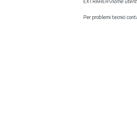
EXTRARER\
nome utent
Per problemi tecnici cont