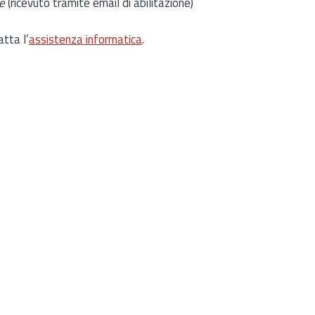
e
(ricevuto tramite email di abilitazione)
atta l’
assistenza informatica
.