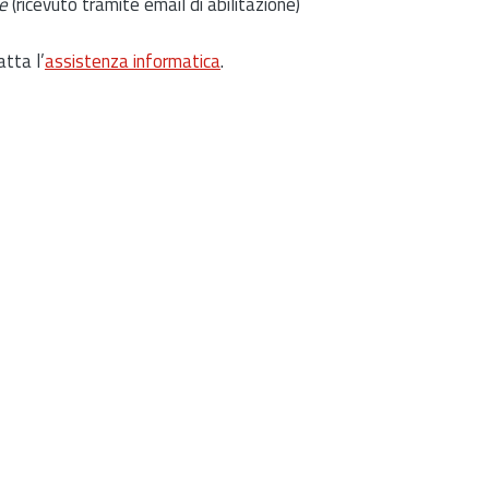
e
(ricevuto tramite email di abilitazione)
atta l’
assistenza informatica
.