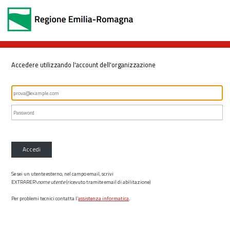
Accedere utilizzando l'account dell'organizzazione
Accedi
Se sei un utente esterno, nel campo email, scrivi
EXTRARER\
nome utente
(ricevuto tramite email di abilitazione)
Per problemi tecnici contatta l’
assistenza informatica
.