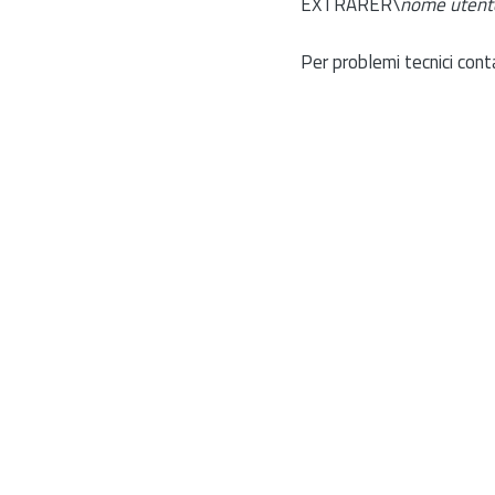
EXTRARER\
nome utent
Per problemi tecnici cont