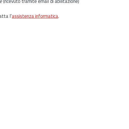
e
(ricevuto tramite email di abilitazione)
atta l’
assistenza informatica
.