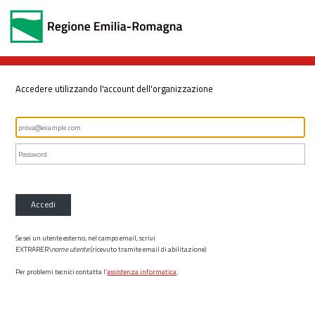
Accedere utilizzando l'account dell'organizzazione
Accedi
Se sei un utente esterno, nel campo email, scrivi
EXTRARER\
nome utente
(ricevuto tramite email di abilitazione)
Per problemi tecnici contatta l’
assistenza informatica
.