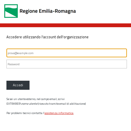
Accedere utilizzando l'account dell'organizzazione
Accedi
Se sei un utente esterno, nel campo email, scrivi
EXTRARER\
nome utente
(ricevuto tramite email di abilitazione)
Per problemi tecnici contatta l’
assistenza informatica
.