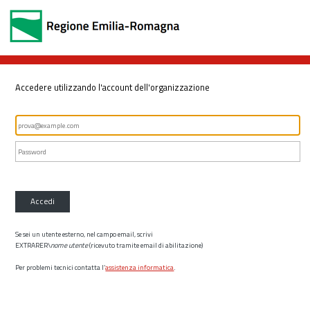
Accedere utilizzando l'account dell'organizzazione
Accedi
Se sei un utente esterno, nel campo email, scrivi
EXTRARER\
nome utente
(ricevuto tramite email di abilitazione)
Per problemi tecnici contatta l’
assistenza informatica
.