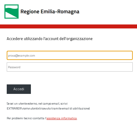
Accedere utilizzando l'account dell'organizzazione
Accedi
Se sei un utente esterno, nel campo email, scrivi
EXTRARER\
nome utente
(ricevuto tramite email di abilitazione)
Per problemi tecnici contatta l’
assistenza informatica
.