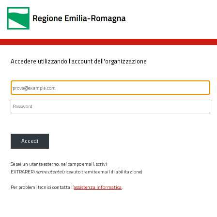
Accedere utilizzando l'account dell'organizzazione
Accedi
Se sei un utente esterno, nel campo email, scrivi
EXTRARER\
nome utente
(ricevuto tramite email di abilitazione)
Per problemi tecnici contatta l’
assistenza informatica
.