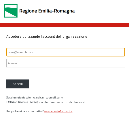
Accedere utilizzando l'account dell'organizzazione
Accedi
Se sei un utente esterno, nel campo email, scrivi
EXTRARER\
nome utente
(ricevuto tramite email di abilitazione)
Per problemi tecnici contatta l’
assistenza informatica
.