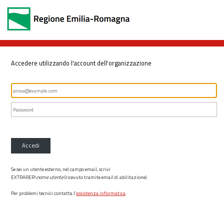
Accedere utilizzando l'account dell'organizzazione
Accedi
Se sei un utente esterno, nel campo email, scrivi
EXTRARER\
nome utente
(ricevuto tramite email di abilitazione)
Per problemi tecnici contatta l’
assistenza informatica
.