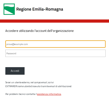
Accedere utilizzando l'account dell'organizzazione
Accedi
Se sei un utente esterno, nel campo email, scrivi
EXTRARER\
nome utente
(ricevuto tramite email di abilitazione)
Per problemi tecnici contatta l’
assistenza informatica
.