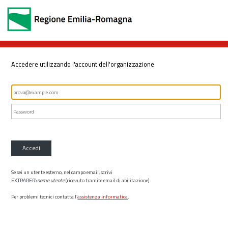
Accedere utilizzando l'account dell'organizzazione
Accedi
Se sei un utente esterno, nel campo email, scrivi
EXTRARER\
nome utente
(ricevuto tramite email di abilitazione)
Per problemi tecnici contatta l’
assistenza informatica
.