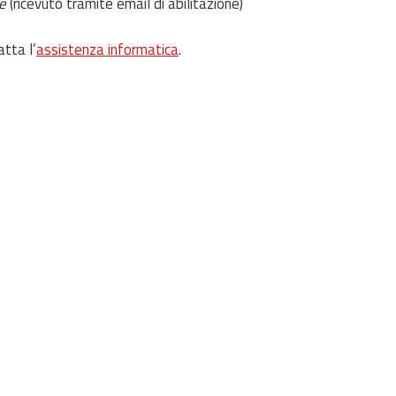
e
(ricevuto tramite email di abilitazione)
atta l’
assistenza informatica
.