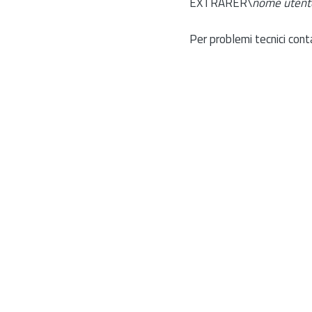
EXTRARER\
nome utent
Per problemi tecnici cont