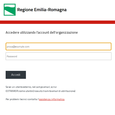
Accedere utilizzando l'account dell'organizzazione
Accedi
Se sei un utente esterno, nel campo email, scrivi
EXTRARER\
nome utente
(ricevuto tramite email di abilitazione)
Per problemi tecnici contatta l’
assistenza informatica
.