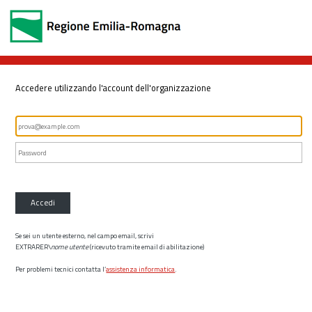
Accedere utilizzando l'account dell'organizzazione
Accedi
Se sei un utente esterno, nel campo email, scrivi
EXTRARER\
nome utente
(ricevuto tramite email di abilitazione)
Per problemi tecnici contatta l’
assistenza informatica
.