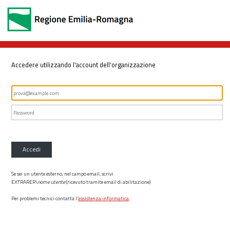
Accedere utilizzando l'account dell'organizzazione
Accedi
Se sei un utente esterno, nel campo email, scrivi
EXTRARER\
nome utente
(ricevuto tramite email di abilitazione)
Per problemi tecnici contatta l’
assistenza informatica
.