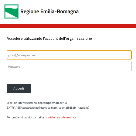
Accedere utilizzando l'account dell'organizzazione
Accedi
Se sei un utente esterno, nel campo email, scrivi
EXTRARER\
nome utente
(ricevuto tramite email di abilitazione)
Per problemi tecnici contatta l’
assistenza informatica
.