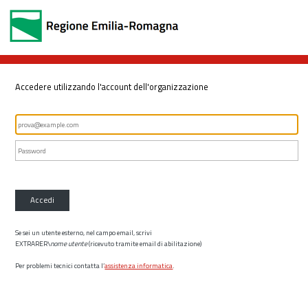
Accedere utilizzando l'account dell'organizzazione
Accedi
Se sei un utente esterno, nel campo email, scrivi
EXTRARER\
nome utente
(ricevuto tramite email di abilitazione)
Per problemi tecnici contatta l’
assistenza informatica
.