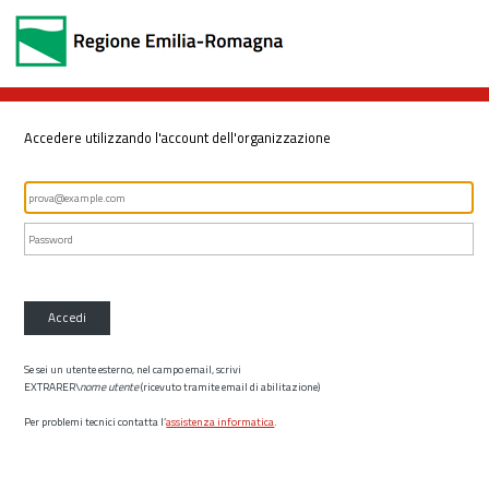
Accedere utilizzando l'account dell'organizzazione
Accedi
Se sei un utente esterno, nel campo email, scrivi
EXTRARER\
nome utente
(ricevuto tramite email di abilitazione)
Per problemi tecnici contatta l’
assistenza informatica
.