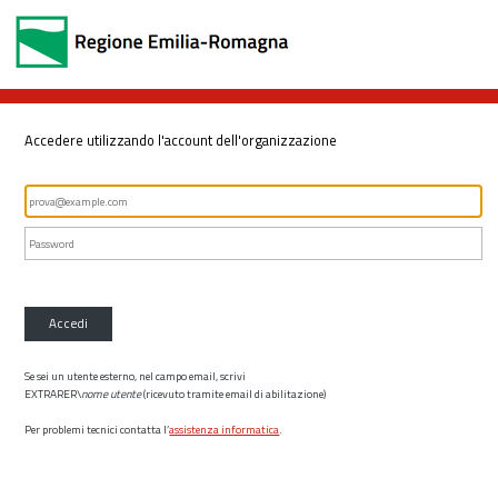
Accedere utilizzando l'account dell'organizzazione
Accedi
Se sei un utente esterno, nel campo email, scrivi
EXTRARER\
nome utente
(ricevuto tramite email di abilitazione)
Per problemi tecnici contatta l’
assistenza informatica
.