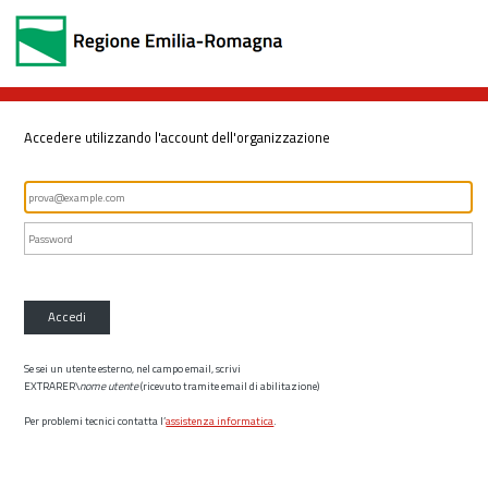
Accedere utilizzando l'account dell'organizzazione
Accedi
Se sei un utente esterno, nel campo email, scrivi
EXTRARER\
nome utente
(ricevuto tramite email di abilitazione)
Per problemi tecnici contatta l’
assistenza informatica
.