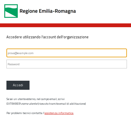
Accedere utilizzando l'account dell'organizzazione
Accedi
Se sei un utente esterno, nel campo email, scrivi
EXTRARER\
nome utente
(ricevuto tramite email di abilitazione)
Per problemi tecnici contatta l’
assistenza informatica
.