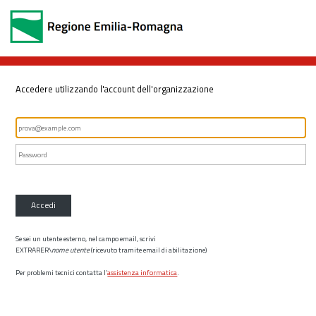
Accedere utilizzando l'account dell'organizzazione
Accedi
Se sei un utente esterno, nel campo email, scrivi
EXTRARER\
nome utente
(ricevuto tramite email di abilitazione)
Per problemi tecnici contatta l’
assistenza informatica
.