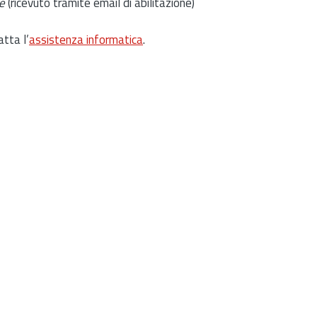
e
(ricevuto tramite email di abilitazione)
atta l’
assistenza informatica
.