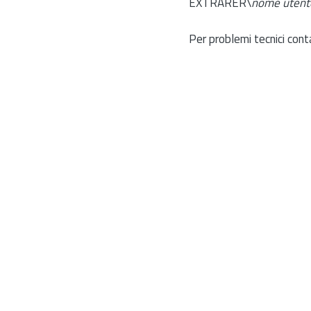
EXTRARER\
nome utent
Per problemi tecnici cont