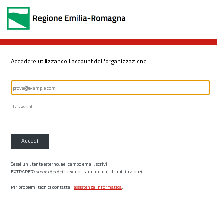
Accedere utilizzando l'account dell'organizzazione
Accedi
Se sei un utente esterno, nel campo email, scrivi
EXTRARER\
nome utente
(ricevuto tramite email di abilitazione)
Per problemi tecnici contatta l’
assistenza informatica
.