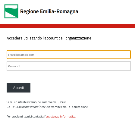
Accedere utilizzando l'account dell'organizzazione
Accedi
Se sei un utente esterno, nel campo email, scrivi
EXTRARER\
nome utente
(ricevuto tramite email di abilitazione)
Per problemi tecnici contatta l’
assistenza informatica
.