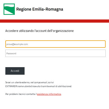
Accedere utilizzando l'account dell'organizzazione
Accedi
Se sei un utente esterno, nel campo email, scrivi
EXTRARER\
nome utente
(ricevuto tramite email di abilitazione)
Per problemi tecnici contatta l’
assistenza informatica
.