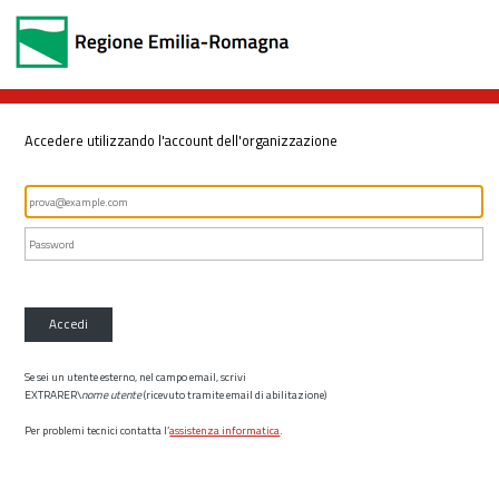
Accedere utilizzando l'account dell'organizzazione
Accedi
Se sei un utente esterno, nel campo email, scrivi
EXTRARER\
nome utente
(ricevuto tramite email di abilitazione)
Per problemi tecnici contatta l’
assistenza informatica
.