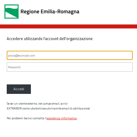
Accedere utilizzando l'account dell'organizzazione
Accedi
Se sei un utente esterno, nel campo email, scrivi
EXTRARER\
nome utente
(ricevuto tramite email di abilitazione)
Per problemi tecnici contatta l’
assistenza informatica
.