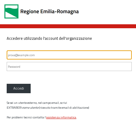
Accedere utilizzando l'account dell'organizzazione
Accedi
Se sei un utente esterno, nel campo email, scrivi
EXTRARER\
nome utente
(ricevuto tramite email di abilitazione)
Per problemi tecnici contatta l’
assistenza informatica
.