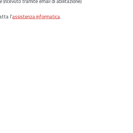
e
(ricevuto tramite email di abilitazione)
atta l’
assistenza informatica
.