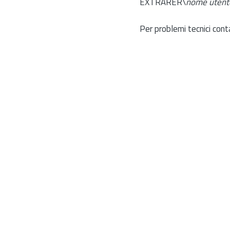
EXTRARER\
nome utent
Per problemi tecnici cont