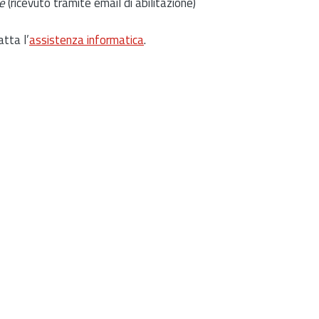
e
(ricevuto tramite email di abilitazione)
atta l’
assistenza informatica
.