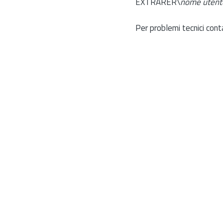
EXTRARER\
nome utent
Per problemi tecnici cont