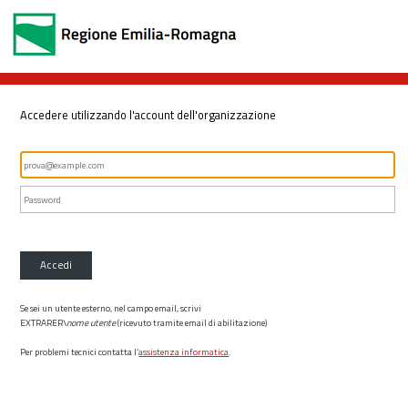
Accedere utilizzando l'account dell'organizzazione
Accedi
Se sei un utente esterno, nel campo email, scrivi
EXTRARER\
nome utente
(ricevuto tramite email di abilitazione)
Per problemi tecnici contatta l’
assistenza informatica
.