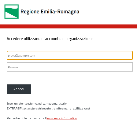
Accedere utilizzando l'account dell'organizzazione
Accedi
Se sei un utente esterno, nel campo email, scrivi
EXTRARER\
nome utente
(ricevuto tramite email di abilitazione)
Per problemi tecnici contatta l’
assistenza informatica
.