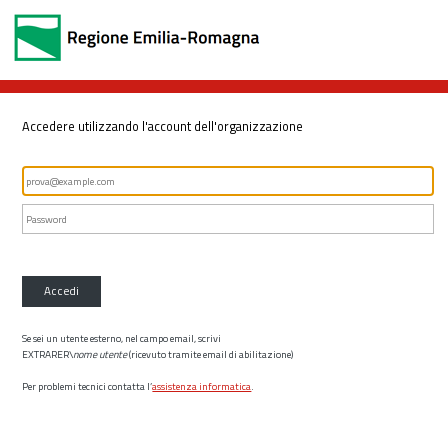
Accedere utilizzando l'account dell'organizzazione
Accedi
Se sei un utente esterno, nel campo email, scrivi
EXTRARER\
nome utente
(ricevuto tramite email di abilitazione)
Per problemi tecnici contatta l’
assistenza informatica
.