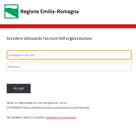
Accedere utilizzando l'account dell'organizzazione
Accedi
Se sei un utente esterno, nel campo email, scrivi
EXTRARER\
nome utente
(ricevuto tramite email di abilitazione)
Per problemi tecnici contatta l’
assistenza informatica
.