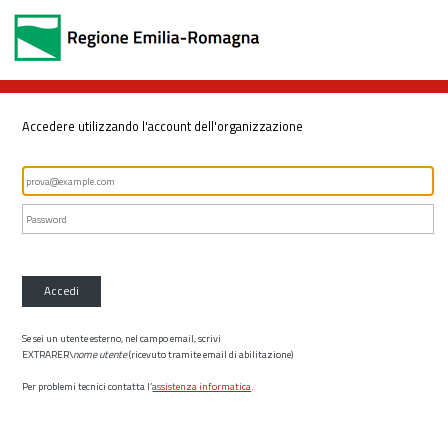
Accedere utilizzando l'account dell'organizzazione
Accedi
Se sei un utente esterno, nel campo email, scrivi
EXTRARER\
nome utente
(ricevuto tramite email di abilitazione)
Per problemi tecnici contatta l’
assistenza informatica
.