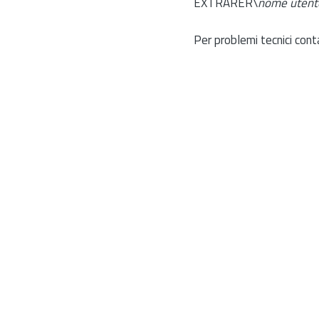
EXTRARER\
nome utent
Per problemi tecnici cont