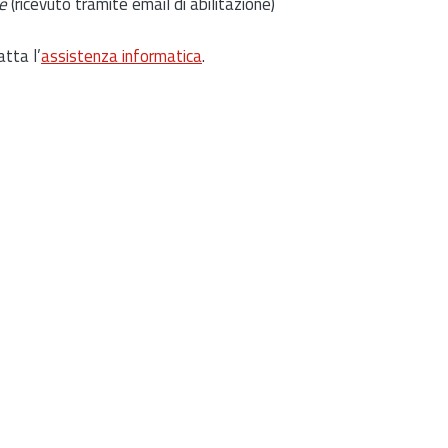
e
(ricevuto tramite email di abilitazione)
atta l’
assistenza informatica
.