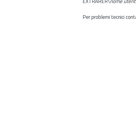
EXTRARER\
nome utent
Per problemi tecnici cont