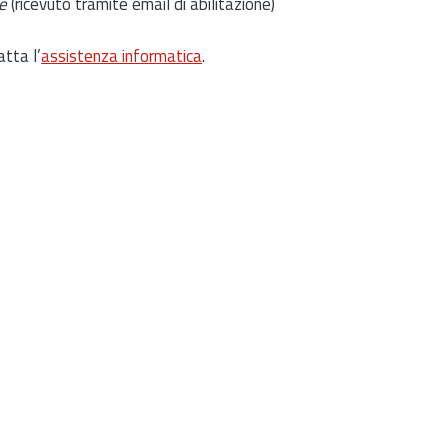
e
(ricevuto tramite email di abilitazione)
atta l’
assistenza informatica
.