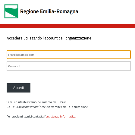
Accedere utilizzando l'account dell'organizzazione
Accedi
Se sei un utente esterno, nel campo email, scrivi
EXTRARER\
nome utente
(ricevuto tramite email di abilitazione)
Per problemi tecnici contatta l’
assistenza informatica
.