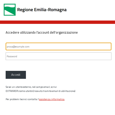
Accedere utilizzando l'account dell'organizzazione
Accedi
Se sei un utente esterno, nel campo email, scrivi
EXTRARER\
nome utente
(ricevuto tramite email di abilitazione)
Per problemi tecnici contatta l’
assistenza informatica
.