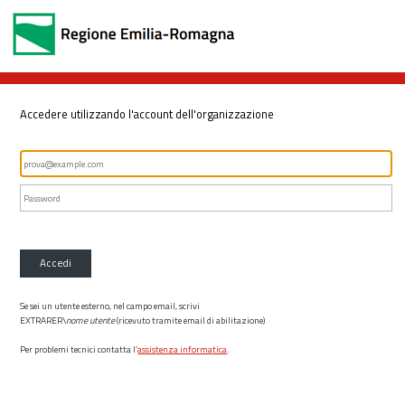
Accedere utilizzando l'account dell'organizzazione
Accedi
Se sei un utente esterno, nel campo email, scrivi
EXTRARER\
nome utente
(ricevuto tramite email di abilitazione)
Per problemi tecnici contatta l’
assistenza informatica
.