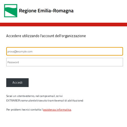
Accedere utilizzando l'account dell'organizzazione
Accedi
Se sei un utente esterno, nel campo email, scrivi
EXTRARER\
nome utente
(ricevuto tramite email di abilitazione)
Per problemi tecnici contatta l’
assistenza informatica
.