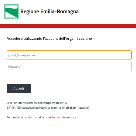
Accedere utilizzando l'account dell'organizzazione
Accedi
Se sei un utente esterno, nel campo email, scrivi
EXTRARER\
nome utente
(ricevuto tramite email di abilitazione)
Per problemi tecnici contatta l’
assistenza informatica
.