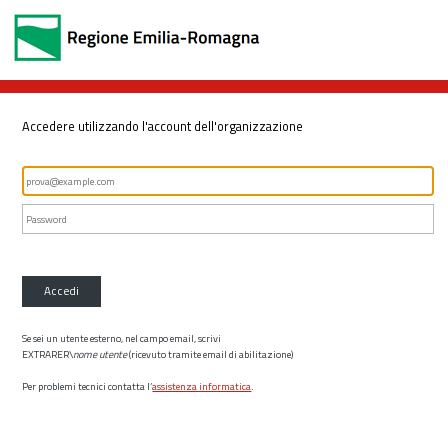
Accedere utilizzando l'account dell'organizzazione
Accedi
Se sei un utente esterno, nel campo email, scrivi
EXTRARER\
nome utente
(ricevuto tramite email di abilitazione)
Per problemi tecnici contatta l’
assistenza informatica
.