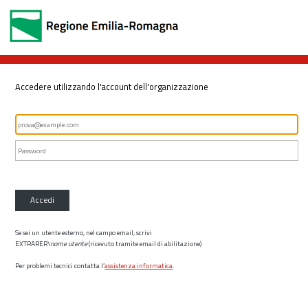
Accedere utilizzando l'account dell'organizzazione
Accedi
Se sei un utente esterno, nel campo email, scrivi
EXTRARER\
nome utente
(ricevuto tramite email di abilitazione)
Per problemi tecnici contatta l’
assistenza informatica
.